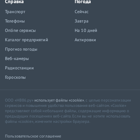
Справка
Погода
Транспорт
Сейчас
Телефоны
Завтра
Online сервисы
На 10 дней
Каталог предприятий
Актировки
Прогноз погоды
Веб-камеры
Радиостанции
Гороскопы
ООО «НВ86.ру»
использует файлы «cookie»
, с целью персонализации
сервисов и повышения удобства пользования веб-сайтом. «Cookie»
представляют собой небольшие файлы, содержащие информацию о
предыдущих посещениях веб-сайта. Если вы не хотите использовать
файлы «cookie», измените настройки браузера.
Пользовательское соглашение