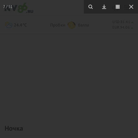
7
/
51
USD 81.41
24.4°C
Пробки
балла
5
EUR 94.06
Ночка