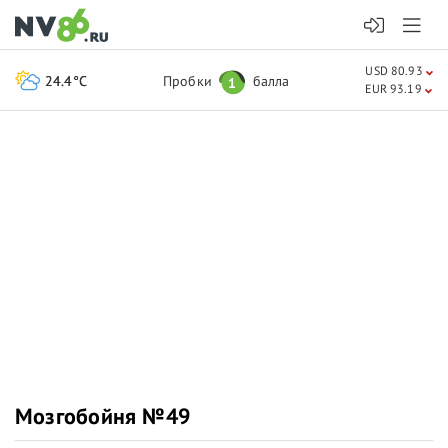
USD 80.93
24.4°C
Пробки
балла
1
EUR 93.19
Мозгобойня №49