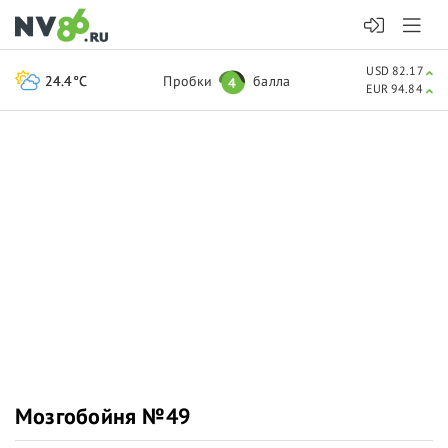
USD 82.17
24.4°C
Пробки
балла
4
EUR 94.84
Мозгобойня №49