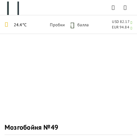
USD 82.17
24.4°C
Пробки
4
балла
EUR 94.84
Мозгобойня №49