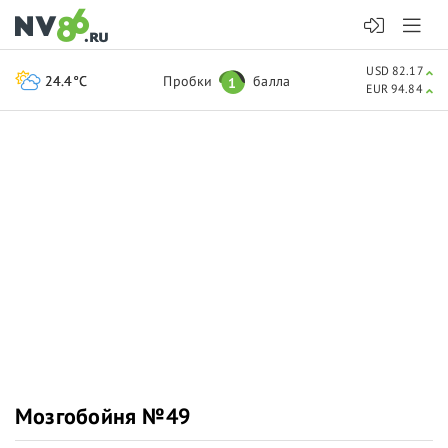
USD 82.17
24.4°C
Пробки
балла
1
EUR 94.84
Мозгобойня №49