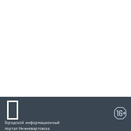
Городской информационный
портал Нижневартовска