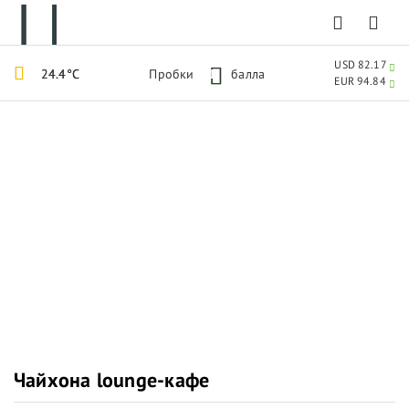
USD 82.17
24.4°C
Пробки
1
балла
EUR 94.84
Чайхона lounge-кафе