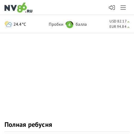
USD 82.17
24.4°C
Пробки
балла
4
EUR 94.84
Полная ребусня