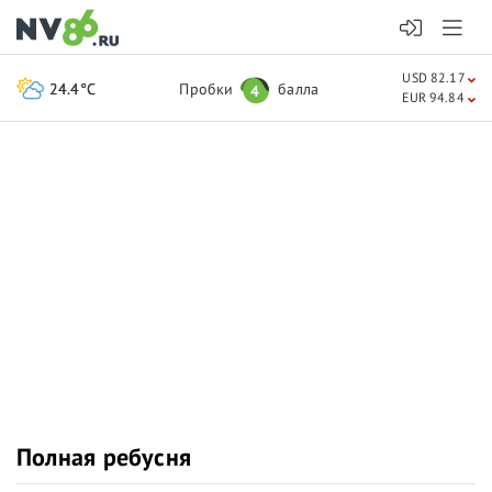
USD 82.17
24.4°C
Пробки
балла
4
EUR 94.84
Полная ребусня