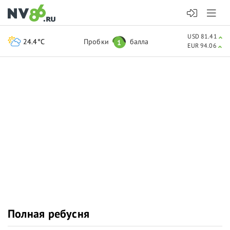
USD 81.41
24.4°C
Пробки
балла
1
EUR 94.06
Полная ребусня