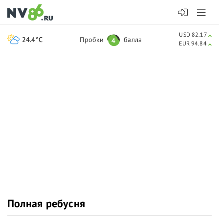
USD 82.17
24.4°C
Пробки
балла
4
EUR 94.84
Полная ребусня