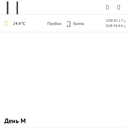
USD 82.17
24.4°C
Пробки
1
балла
EUR 94.84
День М