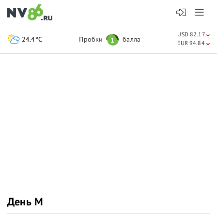
USD 82.17
24.4°C
Пробки
балла
1
EUR 94.84
День М