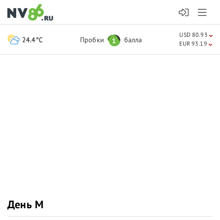
USD 80.93
24.4°C
Пробки
балла
1
EUR 93.19
День М