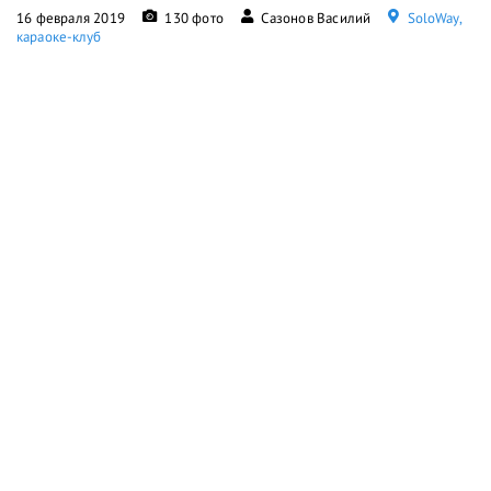
16 февраля 2019
130 фото
Сазонов Василий
SoloWay,
караоке-клуб