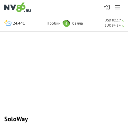
USD 82.17
24.4°C
Пробки
балла
4
EUR 94.84
SoloWay