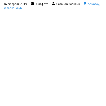
16 февраля 2019
130 фото
Сазонов Василий
SoloWay,
караоке-клуб