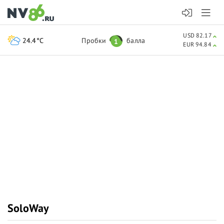
USD 82.17
24.4°C
Пробки
балла
1
EUR 94.84
SoloWay