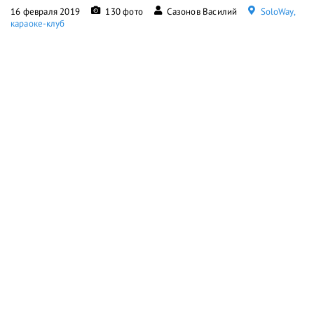
16 февраля 2019
130 фото
Сазонов Василий
SoloWay,
караоке-клуб