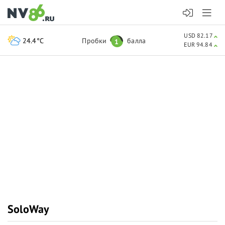
USD 82.17
24.4°C
Пробки
балла
1
EUR 94.84
SoloWay