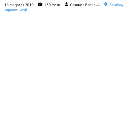
16 февраля 2019
130 фото
Сазонов Василий
SoloWay,
караоке-клуб