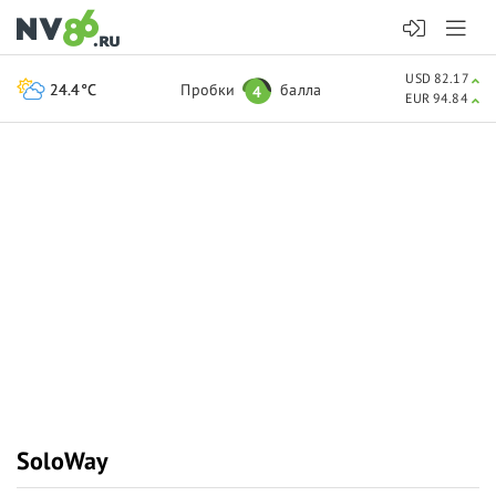
USD 82.17
24.4°C
Пробки
балла
4
EUR 94.84
SoloWay