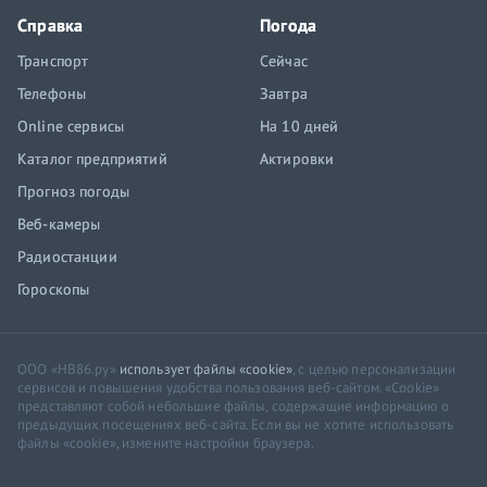
Справка
Погода
Транспорт
Сейчас
Телефоны
Завтра
Online сервисы
На 10 дней
Каталог предприятий
Актировки
Прогноз погоды
Веб-камеры
Радиостанции
Гороскопы
ООО «НВ86.ру»
использует файлы «cookie»
, с целью персонализации
сервисов и повышения удобства пользования веб-сайтом. «Cookie»
представляют собой небольшие файлы, содержащие информацию о
предыдущих посещениях веб-сайта. Если вы не хотите использовать
файлы «cookie», измените настройки браузера.