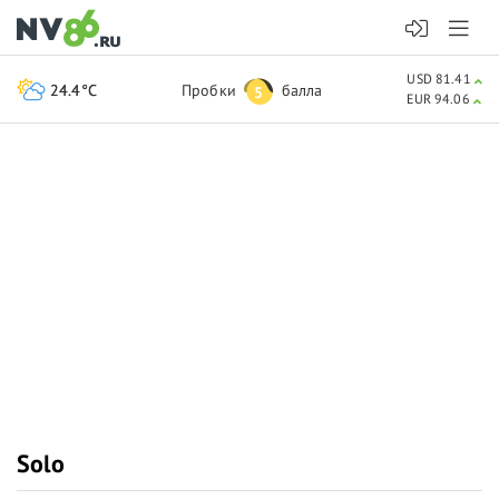
USD 81.41
24.4°C
Пробки
балла
5
EUR 94.06
Solo