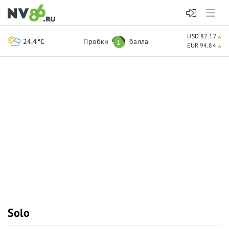
USD 82.17
24.4°C
Пробки
балла
1
EUR 94.84
Solo