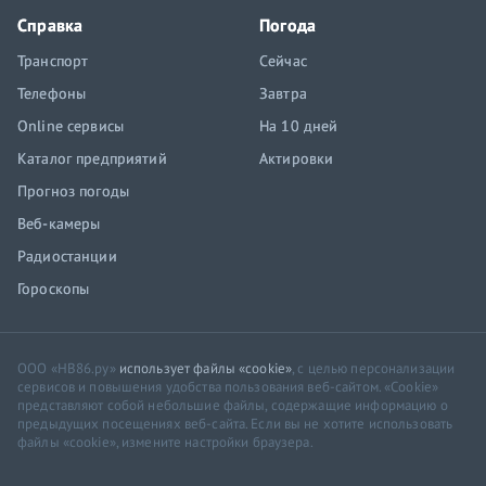
Справка
Погода
Транспорт
Сейчас
Телефоны
Завтра
Online сервисы
На 10 дней
Каталог предприятий
Актировки
Прогноз погоды
Веб-камеры
Радиостанции
Гороскопы
ООО «НВ86.ру»
использует файлы «cookie»
, с целью персонализации
сервисов и повышения удобства пользования веб-сайтом. «Cookie»
представляют собой небольшие файлы, содержащие информацию о
предыдущих посещениях веб-сайта. Если вы не хотите использовать
файлы «cookie», измените настройки браузера.