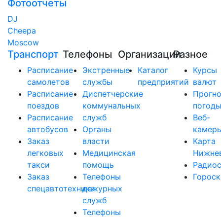
Фотоотчеты
DJ
Cheepa
Moscow
Транспорт
Телефоны
Организации
Разное
Расписание
Экстренные
Каталог
Курсы
самолетов
службы
предприятий
валют
Расписание
Диспетчерские
Прогно
поездов
коммунальных
погод
Расписание
служб
Веб-
автобусов
Органы
камер
Заказ
власти
Карта
легковых
Медицинская
Нижне
такси
помощь
Радио
Заказ
Телефоны
Горос
спецавтотехники
дежурных
служб
Телефоны