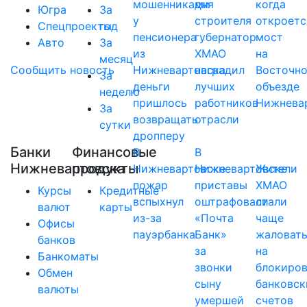
мошенниками
дня
когда
Югра
За
у
строителя
откроетс
Спецпроекты
год
пенсионера
губернатор
мост
Авто
За
из
ХМАО
на
месяц
Сообщить новость
Нижневартовска
наградил
Восточн
За
деньги
лучших
объезде
неделю
пришлось
работников
Нижнева
За
возвращать
отрасли
сутки
дропперу
Банки
Финансовые
В
В
Нижневартовска
продукты
Нижневартовске
Нижневартовске
Жители
пожар
приставы
ХМАО
Курсы
Кредитные
вспыхнул
оштрафовали
стали
валют
карты
из-за
«Почта
чаще
Офисы
пауэрбанка
Банк»
жаловат
банков
за
на
Банкоматы
звонки
блокиро
Обмен
сыну
банковск
валюты
умершей
счетов