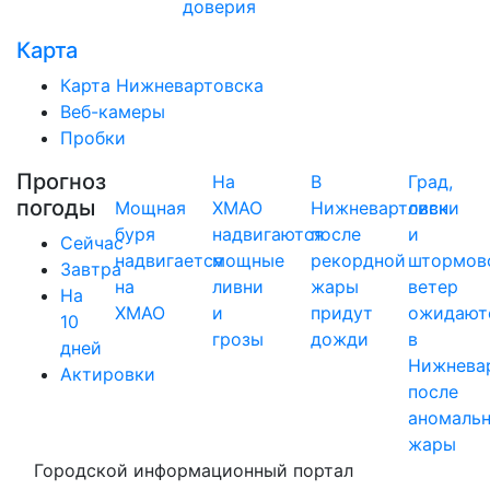
доверия
Карта
Карта Нижневартовска
Веб-камеры
Пробки
Прогноз
На
В
Град,
погоды
Мощная
ХМАО
Нижневартовск
ливни
буря
надвигаются
после
и
Сейчас
надвигается
мощные
рекордной
штормов
Завтра
на
ливни
жары
ветер
На
ХМАО
и
придут
ожидают
10
грозы
дожди
в
дней
Нижнева
Актировки
после
аномаль
жары
Городской информационный портал