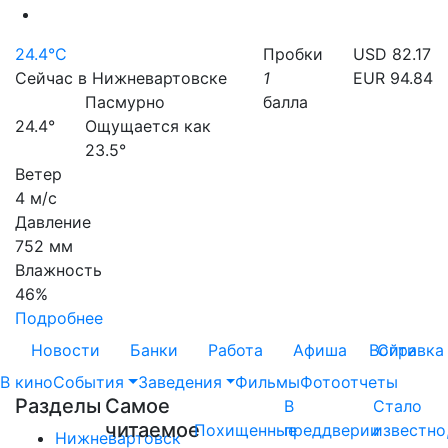
24.4°C
Пробки
USD 82.17
Сейчас в Нижневартовске
1
EUR 94.84
Пасмурно
балла
24.4°
Ощущается как
23.5°
Ветер
4 м/с
Давление
752 мм
Влажность
46%
Подробнее
Новости
Банки
Работа
Афиша
Войти
Справка
В кино
События
Заведения
Фильмы
Фотоотчеты
Разделы
Самое
В
Стало
читаемое
Похищенные
преддверии
известно
Нижневартовск