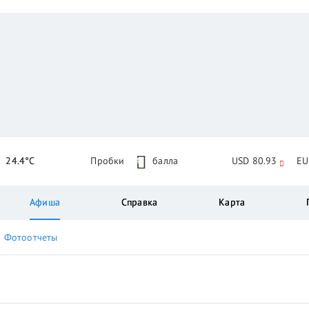
24.4°C
Пробки
4
балла
USD 80.93
EU
Афиша
Справка
Карта
Фотоотчеты