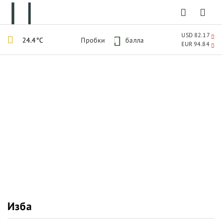
USD 82.17
24.4°C
Пробки
1
балла
EUR 94.84
Изба