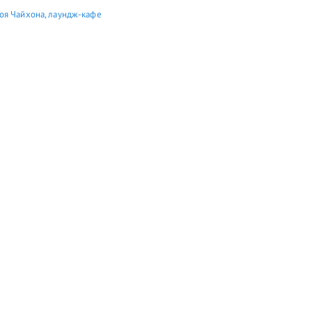
оя Чайхона, лаундж-кафе