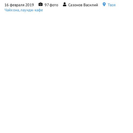
16 февраля 2019
97 фото
Сазонов Василий
Твоя
Чайхона, лаундж-кафе