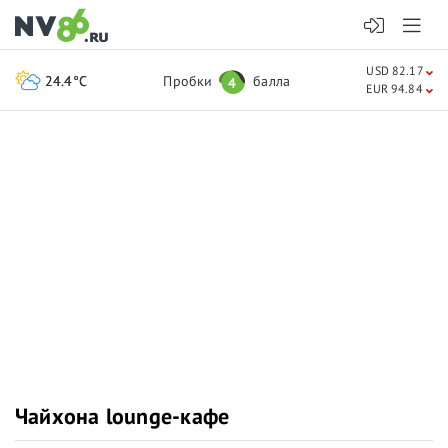
USD 82.17
24.4°C
Пробки
балла
4
EUR 94.84
Чайхона lounge-кафе