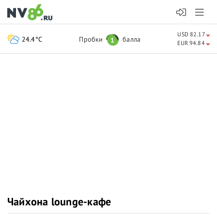
USD 82.17
24.4°C
Пробки
балла
1
EUR 94.84
Чайхона lounge-кафе