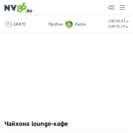
USD 80.93
24.4°C
Пробки
балла
4
EUR 93.19
Чайхона lounge-кафе