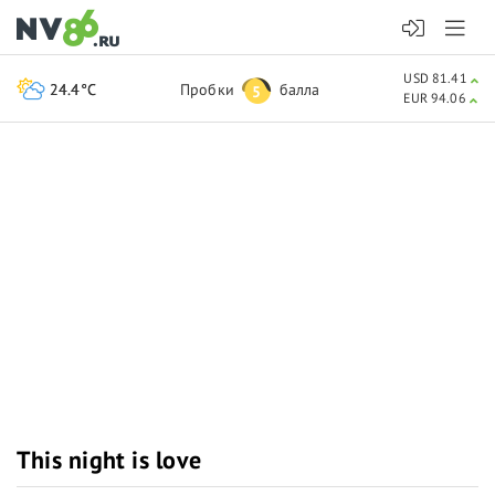
USD 81.41
24.4°C
Пробки
балла
5
EUR 94.06
This night is love