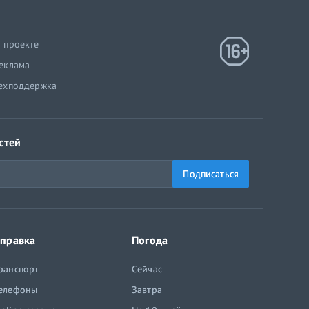
 проекте
еклама
ехподдержка
стей
Подписаться
правка
Погода
ранспорт
Сейчас
елефоны
Завтра