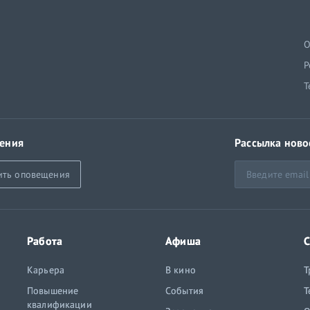
й
О
Р
Т
ения
Рассылка ново
ить оповещения
Работа
Афиша
С
Карьера
В кино
Т
Повышение
События
Т
квалификации