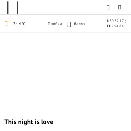
USD 82.17
24.4°C
Пробки
1
балла
EUR 94.84
This night is love