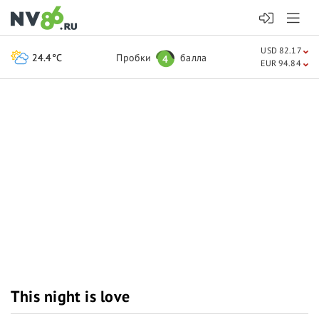
USD 82.17
24.4°C
Пробки
балла
4
EUR 94.84
This night is love