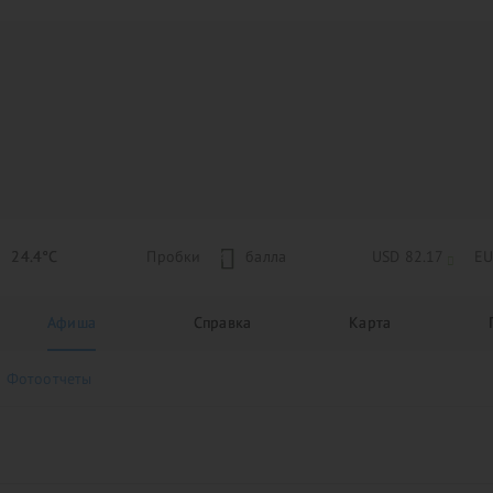
24.4°C
Пробки
4
балла
USD 82.17
EU
Афиша
Справка
Карта
Фотоотчеты