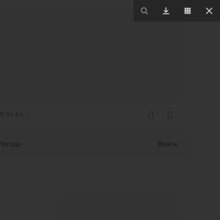
R 94.84
Погода
Войти