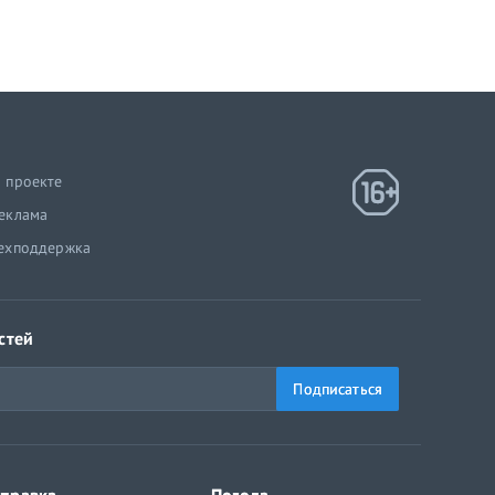
 проекте
еклама
ехподдержка
стей
Подписаться