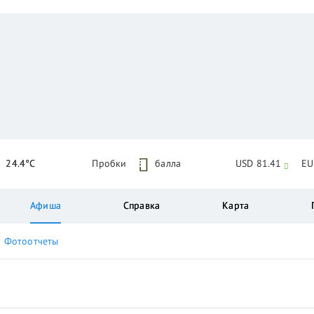
24.4°C
Пробки
5
балла
USD 81.41
EU
Афиша
Справка
Карта
Фотоотчеты