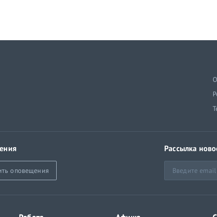
й
О
Р
Т
ения
Рассылка ново
ить оповещения