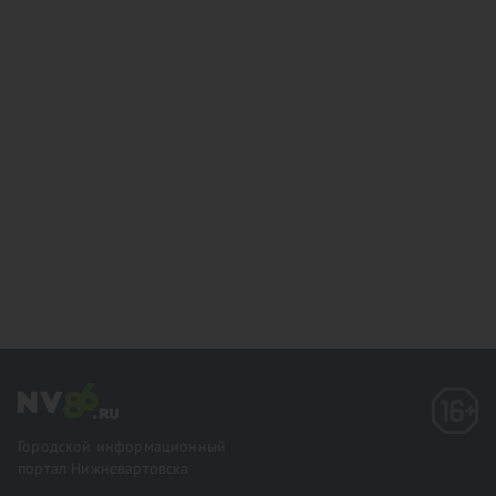
Городской информационный
портал Нижневартовска