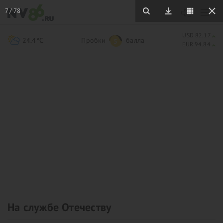
7
/
78
USD 82.17
24.4°C
Пробки
балла
5
EUR 94.84
На службе Отечеству