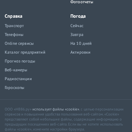
Фотоотчеты
Справка
Погода
Транспорт
Сейчас
Телефоны
Завтра
Online сервисы
На 10 дней
Каталог предприятий
Актировки
Прогноз погоды
Веб-камеры
Радиостанции
Гороскопы
ООО «НВ86.ру»
использует файлы «cookie»
, с целью персонализации
сервисов и повышения удобства пользования веб-сайтом. «Cookie»
представляют собой небольшие файлы, содержащие информацию о
предыдущих посещениях веб-сайта. Если вы не хотите использовать
файлы «cookie», измените настройки браузера.