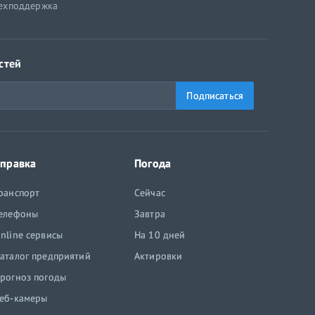
ехподдержка
стей
Подписаться
правка
Погода
ранспорт
Сейчас
елефоны
Завтра
nline сервисы
На 10 дней
аталог предприятий
Актировки
рогноз погоды
еб-камеры