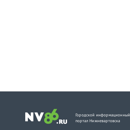
Городской информационны
портал Нижневартовска