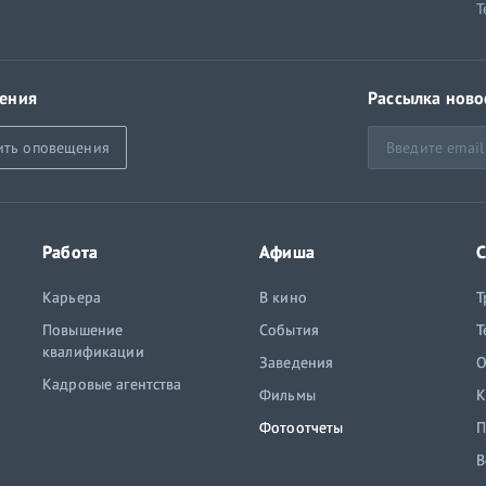
Т
ения
Рассылка ново
ить оповещения
Работа
Афиша
С
Карьера
В кино
Т
Повышение
События
Т
квалификации
Заведения
O
Кадровые агентства
Фильмы
К
Фотоотчеты
П
В