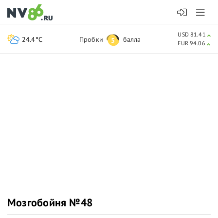
USD 81.41
24.4°C
Пробки
балла
5
EUR 94.06
Мозгобойня №48