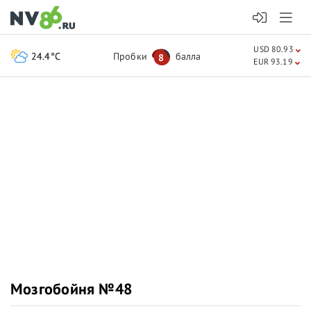
USD 80.93
24.4°C
Пробки
балла
8
EUR 93.19
Мозгобойня №48