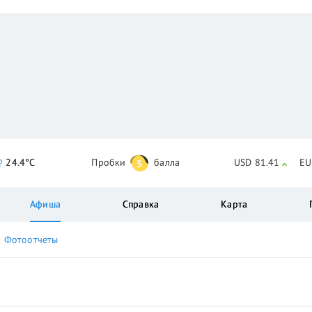
24.4°C
Пробки
балла
USD 81.41
EU
5
Афиша
Справка
Карта
Фотоотчеты