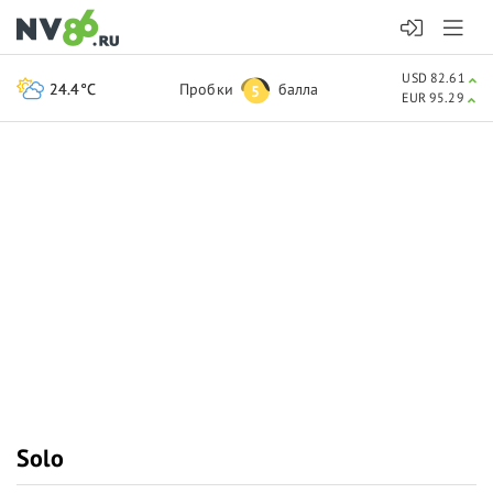
USD 82.61
24.4°C
Пробки
балла
5
EUR 95.29
Solo