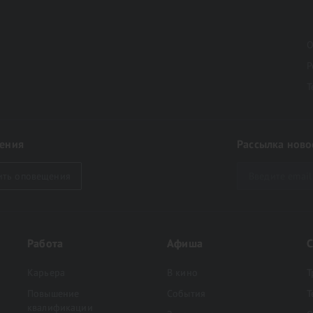
й
О
Р
Т
ения
Рассылка ново
ить оповещения
Работа
Афиша
С
Карьера
В кино
Т
Повышение
События
Т
квалификации