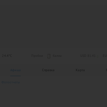
24.4°C
Пробки
5
балла
USD 81.41
EU
Афиша
Справка
Карта
Фотоотчеты