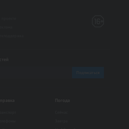
 проекте
еклама
ехподдержка
стей
Подписаться
правка
Погода
ранспорт
Сейчас
елефоны
Завтра