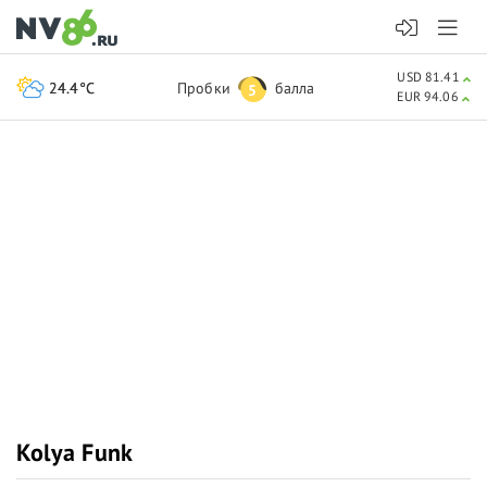
USD 81.41
24.4°C
Пробки
балла
5
EUR 94.06
Kolya Funk