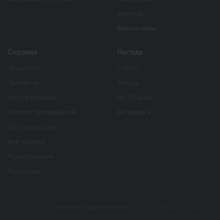
Фильмы
Фотоотчеты
Справка
Погода
Транспорт
Сейчас
Телефоны
Завтра
Online сервисы
На 10 дней
Каталог предприятий
Актировки
Прогноз погоды
Веб-камеры
Радиостанции
Гороскопы
ООО «НВ86.ру»
использует файлы «cookie»
, с целью персонализации
сервисов и повышения удобства пользования веб-сайтом. «Cookie»