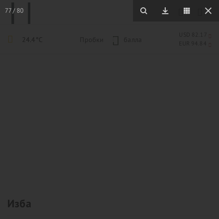
77
/
80
USD 82.17
24.4°C
Пробки
1
балла
EUR 94.84
Изба