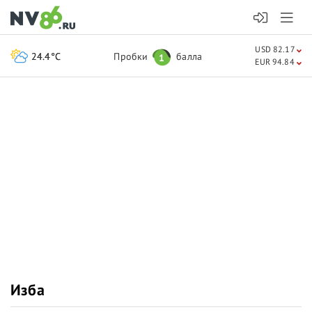
USD 82.17
24.4°C
Пробки
балла
1
EUR 94.84
Изба