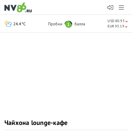
USD 80.93
24.4°C
Пробки
балла
1
EUR 93.19
Чайхона lounge-кафе