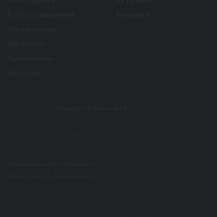
Online сервисы
На 10 дней
Каталог предприятий
Актировки
Прогноз погоды
Веб-камеры
Радиостанции
Гороскопы
ООО «НВ86.ру»
использует файлы «cookie»
, с целью персонализации
сервисов и повышения удобства пользования веб-сайтом. «Cookie»
представляют собой небольшие файлы, содержащие информацию о
предыдущих посещениях веб-сайта. Если вы не хотите использовать
файлы «cookie», измените настройки браузера.
Пользовательское соглашение
Политика конфиденциальности
© 2026 NV86.ru
При использовании материалов обязательна гиперссылка на NV86.ru