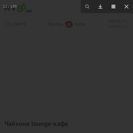
11
/
109
USD 80.93
24.4°C
Пробки
балла
8
EUR 93.19
Чайхона lounge-кафе