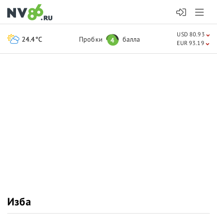
USD 80.93
24.4°C
Пробки
балла
4
EUR 93.19
Изба