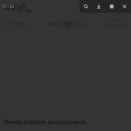
51
/
62
USD 82.17
24.4°C
Пробки
балла
4
EUR 94.84
Вечер встречи выпускников