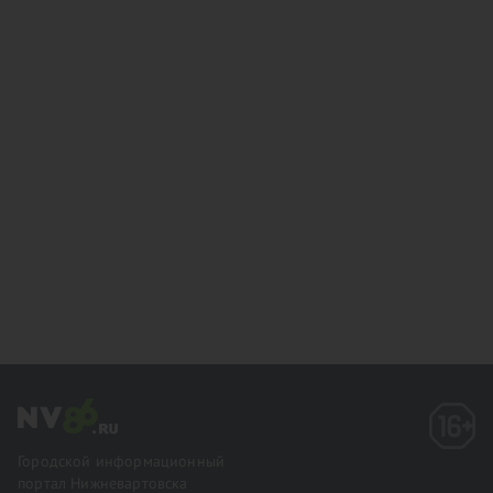
Городской информационный
портал Нижневартовска