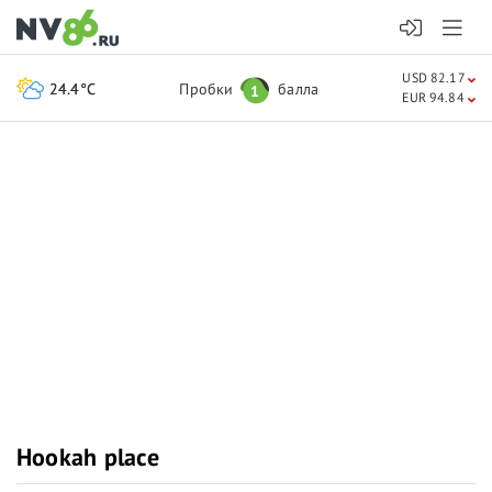
USD 82.17
24.4°C
Пробки
балла
1
EUR 94.84
Hookah place