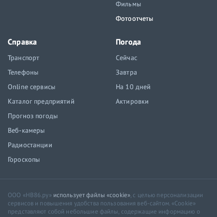
Фильмы
Фотоотчеты
Справка
Погода
Транспорт
Сейчас
Телефоны
Завтра
Online сервисы
На 10 дней
Каталог предприятий
Актировки
Прогноз погоды
Веб-камеры
Радиостанции
Гороскопы
ООО «НВ86.ру»
использует файлы «cookie»
, с целью персонализации
сервисов и повышения удобства пользования веб-сайтом. «Cookie»
представляют собой небольшие файлы, содержащие информацию о