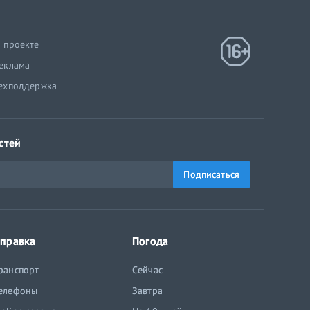
 проекте
еклама
ехподдержка
стей
Подписаться
правка
Погода
ранспорт
Сейчас
елефоны
Завтра