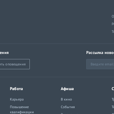
й
О
Р
Т
ения
Рассылка ново
ить оповещения
Работа
Афиша
С
Карьера
В кино
Т
Повышение
События
Т
квалификации